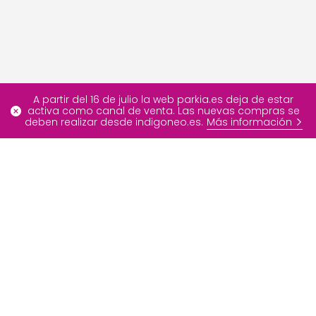
A partir del 16 de julio la web parkia.es deja de estar
activa como canal de venta. Las nuevas compras se
deben realizar desde indigoneo.es.
Más información
Más información
Ofertas especiales
FAQ
Blog
Nuestros servicios
Contáctenos
Sobre INDIGO Neo
Developer Portal
Grupo INDIGO
Info
Medios de pago