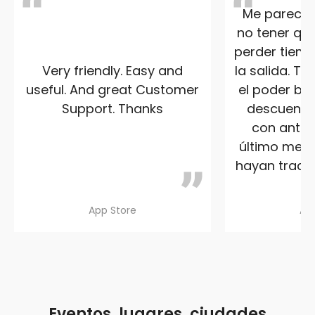
Me parece s
no tener que
perder tiemp
Very friendly. Easy and
la salida. T
useful. And great Customer
el poder ben
Support. Thanks
descuento 
con anteri
último me a
hayan traduc
App Store
Ap
Eventos, lugares, ciudades